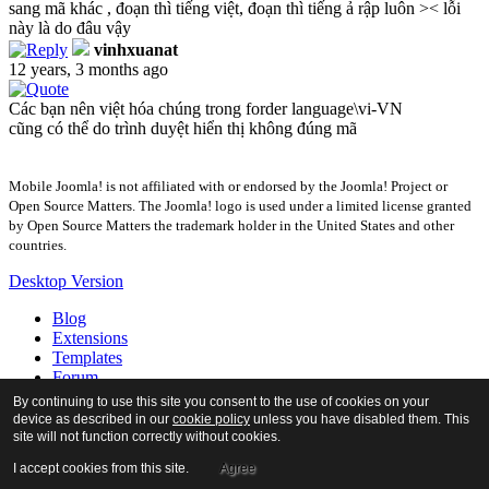
sang mã khác , đoạn thì tiếng việt, đoạn thì tiếng ả rập luôn >< lỗi
này là do đâu vậy
vinhxuanat
12 years, 3 months ago
Các bạn nên việt hóa chúng trong forder language\vi-VN
cũng có thể do trình duyệt hiển thị không đúng mã
Mobile Joomla! is not affiliated with or endorsed by the Joomla! Project or
Open Source Matters. The Joomla! logo is used under a limited license granted
by Open Source Matters the trademark holder in the United States and other
countries.
Desktop Version
Blog
Extensions
Templates
Forum
Tour
By continuing to use this site you consent to the use of cookies on your
Docs
device as described in our
cookie policy
unless you have disabled them. This
About
site will not function correctly without cookies.
I accept cookies from this site.
Agree